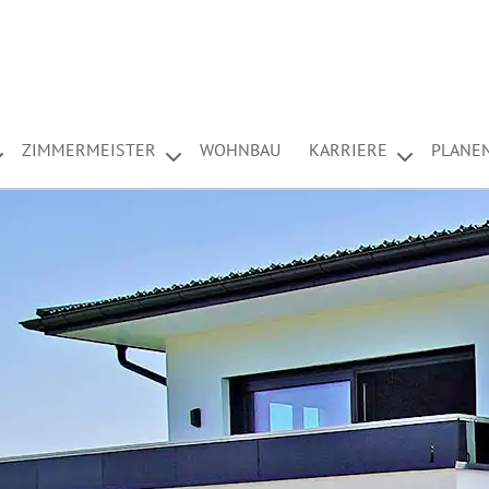
ZIMMERMEISTER
WOHNBAU
KARRIERE
PLANE