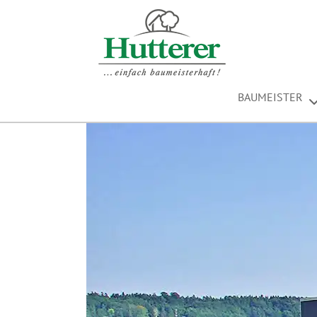
BAUMEISTER