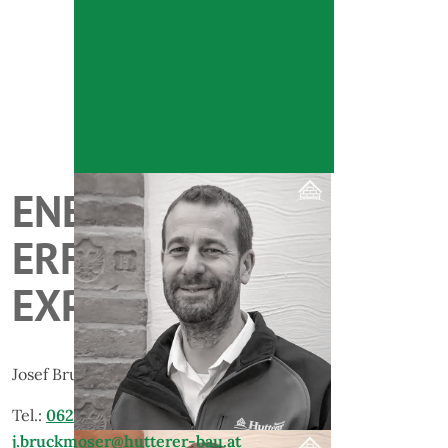
ENERGIE.
ERFAHRENER.
EXPERTE.
Josef Bruckmoser
Tel.:
06215/8304
j.bruckmoser@hutterer-bau.at