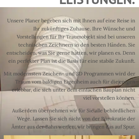
Unsere Planer begeben sich mit Ihnen auf eine Reise in
Ihr zukünftiges Zuhause. Ihre Wünsche und
Vorstellungen für Ihr Traumobjekt sind bei unseren
technischen Zeichnern in den besten Händen. Sie
entscheiden, was Sie gerne hätten, wir planen es. Denn
ein perfekter Plan ist die Basis für eine stabile Zukunft.
Mit modernsten Zeichen- und 3D Programmen wird der
Traum vom baldigen Eigenheim auch für diejenigen
erlebbar, die sich unter dem einfachen Bauplan nicht
viel vorstellen können.
Außerdem übernehmen wir für Sie alle behördlichen
Wege. Lassen Sie sich nicht von der Bürokratie der
Ämter aus der Bahn werfen, wir bringen das auf Spur.