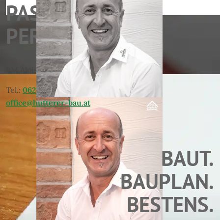
PASST.
PERFEKT.
BM Alois Sieberer
Tel.:
06215/8304
office@hutterer-bau.at
BAUT.
BAUPLAN.
BESTENS.