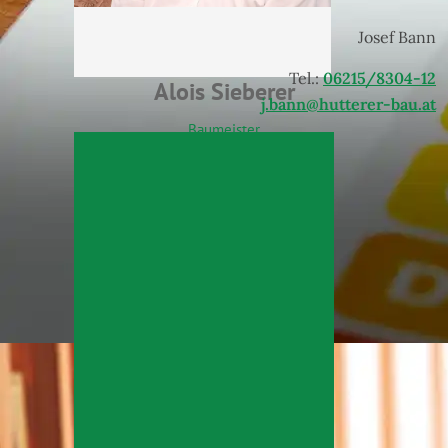
Josef Bann
Tel.:
06215/8304-12
Alois Sieberer
j.bann@hutterer-bau.at
Baumeister