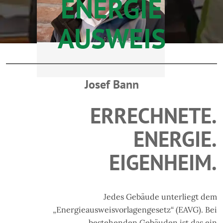
ENERGIE
AUSWEIS
Josef Bann
ERRECHNETE.
ENERGIE.
EIGENHEIM.
Jedes Gebäude unterliegt dem
„Energieausweisvorlagengesetz“ (EAVG). Bei
bestehenden Gebäuden ist das ein